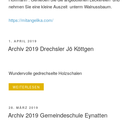
nehmen Sie eine kleine Auszeit unterm Walnussbaum.
https://mitangelika.com/
VERÖFFENTLICHT
1. APRIL 2019
AM
Archiv 2019 Drechsler Jö Köttgen
Wundervolle gedrechselte Holzschalen
„ARCHIV
WEITERLESEN
2019
DRECHSLER
JÖ
KÖTTGEN“
VERÖFFENTLICHT
28. MÄRZ 2019
AM
Archiv 2019 Gemeindeschule Eynatten