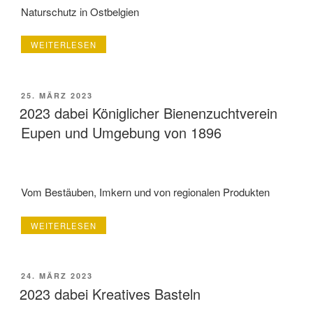
Naturschutz in Ostbelgien
„2023
WEITERLESEN
DABEI
AVES
OSTKANTONE
VOG“
VERÖFFENTLICHT
25. MÄRZ 2023
AM
2023 dabei Königlicher Bienenzuchtverein
Eupen und Umgebung von 1896
Vom Bestäuben, Imkern und von regionalen Produkten
„2023
WEITERLESEN
DABEI
KÖNIGLICHER
BIENENZUCHTVEREIN
EUPEN
VERÖFFENTLICHT
24. MÄRZ 2023
UND
AM
2023 dabei Kreatives Basteln
UMGEBUNG
VON