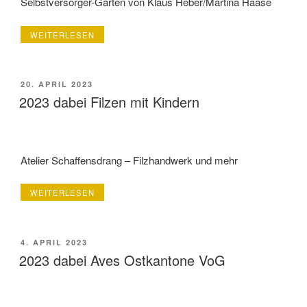
Selbstversorger-Garten von Klaus Heber/Martina Haase
„2023
WEITERLESEN
DABEI
BAUER
KLAUS
UND
VERÖFFENTLICHT
20. APRIL 2023
DIE
AM
2023 dabei Filzen mit Kindern
MAUS“
Atelier Schaffensdrang – Filzhandwerk und mehr
„2023
WEITERLESEN
DABEI
FILZEN
MIT
KINDERN“
VERÖFFENTLICHT
4. APRIL 2023
AM
2023 dabei Aves Ostkantone VoG