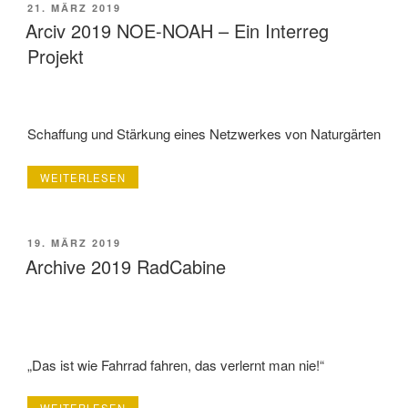
VERÖFFENTLICHT
21. MÄRZ 2019
AM
Arciv 2019 NOE-NOAH – Ein Interreg
Projekt
Schaffung und Stärkung eines Netzwerkes von Naturgärten
„ARCIV
WEITERLESEN
2019
NOE-
NOAH
–
VERÖFFENTLICHT
19. MÄRZ 2019
EIN
AM
Archive 2019 RadCabine
INTERREG
PROJEKT“
„Das ist wie Fahrrad fahren, das verlernt man nie!“
„ARCHIVE