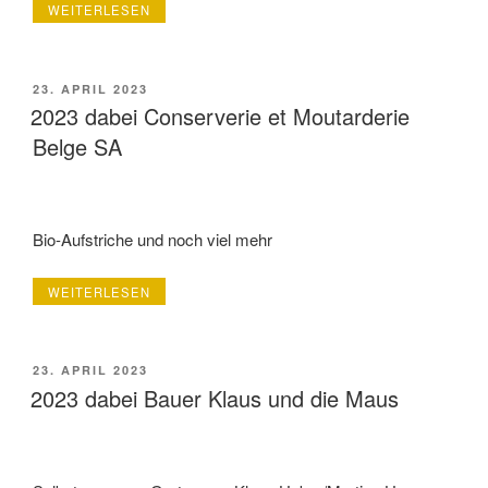
„EINDRÜCKE
WEITERLESEN
VOM
LETZTEN
BIOTAG
2019“
VERÖFFENTLICHT
23. APRIL 2023
AM
2023 dabei Conserverie et Moutarderie
Belge SA
Bio-Aufstriche und noch viel mehr
„2023
WEITERLESEN
DABEI
CONSERVERIE
ET
MOUTARDERIE
VERÖFFENTLICHT
23. APRIL 2023
BELGE
AM
2023 dabei Bauer Klaus und die Maus
SA“