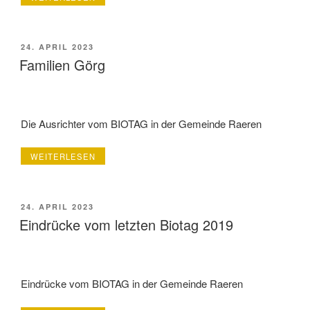
VOGELSANG“
VERÖFFENTLICHT
24. APRIL 2023
AM
Familien Görg
Die Ausrichter vom BIOTAG in der Gemeinde Raeren
„FAMILIEN
WEITERLESEN
GÖRG“
VERÖFFENTLICHT
24. APRIL 2023
AM
Eindrücke vom letzten Biotag 2019
Eindrücke vom BIOTAG in der Gemeinde Raeren