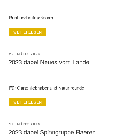
1896“
Bunt und aufmerksam
„2023
WEITERLESEN
DABEI
KREATIVES
BASTELN“
VERÖFFENTLICHT
22. MÄRZ 2023
AM
2023 dabei Neues vom Landei
Für Gartenliebhaber und Naturfreunde
„2023
WEITERLESEN
DABEI
NEUES
VOM
LANDEI“
VERÖFFENTLICHT
17. MÄRZ 2023
AM
2023 dabei Spinngruppe Raeren