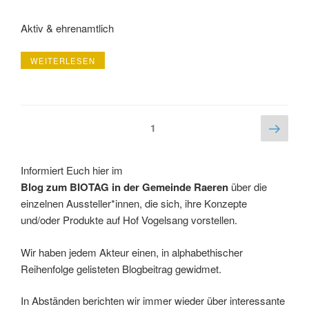
Aktiv & ehrenamtlich
„ARCHIV
WEITERLESEN
2019
WELTLADEN
EYNATTEN“
Beitragsnavigation
Näch
Seite
1
Seite
Informiert Euch hier im
Blog zum BIOTAG in der Gemeinde Raeren
über die
einzelnen Aussteller*innen, die sich, ihre Konzepte
und/oder Produkte auf Hof Vogelsang vorstellen.
Wir haben jedem Akteur einen, in alphabethischer
Reihenfolge gelisteten Blogbeitrag gewidmet.
In Abständen berichten wir immer wieder über interessante