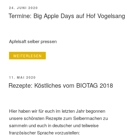
MIT
SELBST
VERÖFFENTLICHT
24. JUNI 2020
GESPONNENEN
AM
Termine: Big Apple Days auf Hof Vogelsang
GARNEN“
Apfelsaft selber pressen
„TERMINE:
WEITERLESEN
BIG
APPLE
DAYS
AUF
VERÖFFENTLICHT
11. MAI 2020
HOF
AM
Rezepte: Köstliches vom BIOTAG 2018
VOGELSANG“
Hier haben wir für euch im letzten Jahr begonnen
unsere schönsten Rezepte zum Selbermachen zu
sammeln und euch in deutscher und teilweise
französischer Sprache vorzustellen: