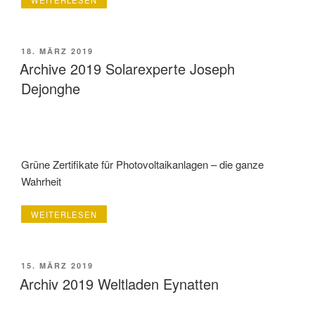
WEITERLESEN
2019
RADCABINE“
VERÖFFENTLICHT
18. MÄRZ 2019
AM
Archive 2019 Solarexperte Joseph
Dejonghe
Grüne Zertifikate für Photovoltaikanlagen – die ganze
Wahrheit
„ARCHIVE
WEITERLESEN
2019
SOLAREXPERTE
JOSEPH
DEJONGHE“
VERÖFFENTLICHT
15. MÄRZ 2019
AM
Archiv 2019 Weltladen Eynatten