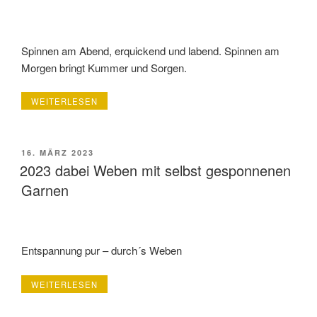
Spinnen am Abend, erquickend und labend. Spinnen am
Morgen bringt Kummer und Sorgen.
„2023
WEITERLESEN
DABEI
SPINNGRUPPE
RAEREN“
VERÖFFENTLICHT
16. MÄRZ 2023
AM
2023 dabei Weben mit selbst gesponnenen
Garnen
Entspannung pur – durch´s Weben
„2023
WEITERLESEN
DABEI
WEBEN