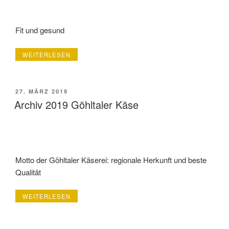
Fit und gesund
„ARCHIV
WEITERLESEN
2019
GEMEINDESCHULE
EYNATTEN“
VERÖFFENTLICHT
27. MÄRZ 2019
AM
Archiv 2019 Göhltaler Käse
Motto der Göhltaler Käserei: regionale Herkunft und beste
Qualität
„ARCHIV
WEITERLESEN
2019
GÖHLTALER
KÄSE“