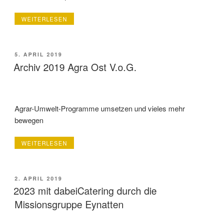
„REZEPTE:
WEITERLESEN
KÖSTLICHES
VOM
BIOTAG
2018“
VERÖFFENTLICHT
5. APRIL 2019
AM
Archiv 2019 Agra Ost V.o.G.
Agrar-Umwelt-Programme umsetzen und vieles mehr
bewegen
„ARCHIV
WEITERLESEN
2019
AGRA
OST
V.O.G.“
VERÖFFENTLICHT
2. APRIL 2019
AM
2023 mit dabeiCatering durch die
Missionsgruppe Eynatten